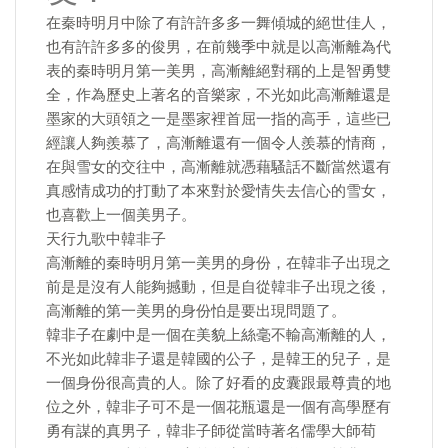
在秦時明月中除了有許許多多一舞傾城的絕世佳人，
也有許許多多的俊男，在前幾季中就是以高漸離為代
表的秦時明月第一美男，高漸離絕對稱的上是智勇雙
全，作為歷史上著名的音樂家，不光如此高漸離還是
墨家的大頭領之一是墨家裡首屈一指的高手，這些已
經讓人夠羨慕了，高漸離還有一個令人羨慕的情商，
在與雪女的交往中，高漸離就憑藉騷話不斷當然還有
真感情成功的打動了本來對於愛情失去信心的雪女，
也喜歡上一個美男子。
天行九歌中韓非子
高漸離的秦時明月第一美男的身份，在韓非子出現之
前是是沒有人能夠撼動，但是自從韓非子出現之後，
高漸離的第一美男的身份怕是要出現問題了。
韓非子在劇中是一個在美貌上絲毫不輸高漸離的人，
不光如此韓非子還是韓國的公子，是韓王的兒子，是
一個身份很高貴的人。除了好看的皮囊跟最尊貴的地
位之外，韓非子可不是一個花瓶還是一個有高學歷有
勇有謀的真男子，韓非子師從當時著名儒學大師荀