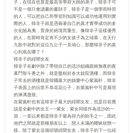
子，在現在也算是最高等學府大師的弟子，韓非子可
不是一個只會讀書的書獃子，韓非子是一個學而時習
的人，可以把自己所學習到知識可以成功地運用到實
際的人，韓非子就是憑藉著自己的真才實學成功的多
次化險為夷，置身於絕境而重生。像韓非子這樣優秀
的人，在那時肯定有不少的女孩子為之傾慕，在天行
九歌中就對於這位九公子一見傾心，那麼韓非子的真
心到底在哪了？
韓非子的緋聞女友
韓非子在劇中除了帶領自己的流沙組織跟姬無夜的夜
幕鬥智斗勇之外，就是盤桓於各大妓院酒樓，而韓非
子常去的酒樓就是韓國最大的娛樂中心紫嵐軒，韓非
子表面上的玩世不恭花花公子，在紫嵐軒中可是展現
的淋漓盡致。
在紫嵐軒也有這韓非子最大的緋聞女友，也是目前應
該是全劇中的女主——紫女，紫女同樣作為流沙的一
員，一直以來都是韓非子最為得力的助手之一，因此
他們之間就是那種朋友以上，戀人未滿的曖昧狀態一
樣。除了紫女這個頭號緋聞女友，韓非子的下一位緋