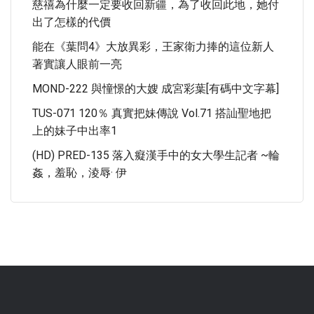
慈禧為什麼一定要收回新疆，為了收回此地，她付
出了怎樣的代價
能在《葉問4》大放異彩，王家衛力捧的這位新人
著實讓人眼前一亮
MOND-222 與憧憬的大嫂 成宮彩葉[有碼中文字幕]
TUS-071 120％ 真實把妹傳說 Vol.71 搭訕聖地把
上的妹子中出率1
(HD) PRED-135 落入癡漢手中的女大學生記者 ~輪
姦，羞恥，淩辱· 伊