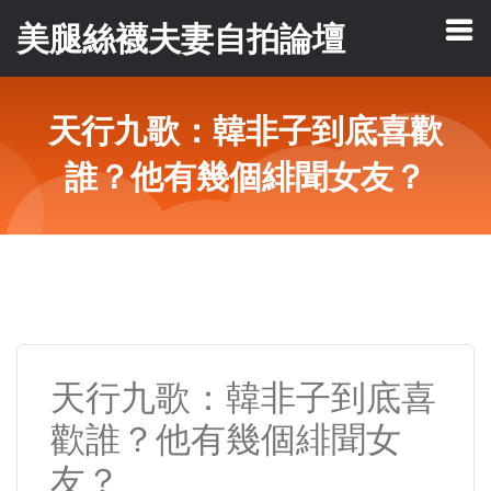
美腿絲襪夫妻自拍論壇
天行九歌：韓非子到底喜歡
誰？他有幾個緋聞女友？
天行九歌：韓非子到底喜
歡誰？他有幾個緋聞女
友？