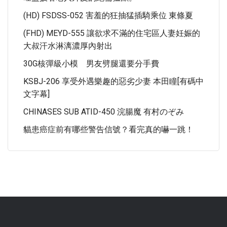
(HD) FSDSS-052 害羞的狂抽猛插騎乘位 東條夏
(FHD) MEYD-555 讓欲求不滿的住宅區人妻妊娠的
大叔汗水淋漓濃厚內射出
30G核彈級小模 男友劈腿還要分手費
KSBJ-206 享受外遇樂趣的惡劣少妻 本田瞳[有碼中
文字幕]
CHINASES SUB ATID-450 浣腸魔 有村のぞみ
貓患癌症前有哪些警告信號？看完真的嚇一跳！