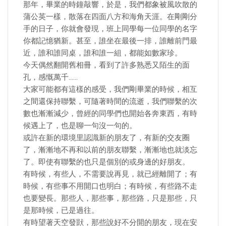
那年，畢業的時鐘敲響，於是，我們都象被風吹散的
蒲公英一樣，散落在四面八方和海角天涯。在剛剛分
手的日子，你就會發現，班上同學每一位同學的名字
你都記憶猶新。甚至，誰坐在最後一排，誰離前門最
近，誰和誰同桌，誰和誰一組，都能如數家珍。
今天偶然翻開舊相冊，看到了許多熟悉又陌生的面
孔，感慨萬千……
大家可能都有這樣的感受，我們剛畢業的時候，相互
之間還保持聯繫，可隨著時間的流逝，我們聯繫的次
數也漸漸減少，曾經的同學們也開始各奔東西，有時
候遇上了，也是聊一句沒一句的。
或許在新的環境里認識新的朋友了，有新的交友圈
了，漸漸地不再和以前的朋友聯繫，漸漸地也就淡忘
了。即使有聯繫的也只是個別的或身邊的好朋友。
有時候，有些人，不需要說再見，就已經離開了；有
時候，有些事不用開口也明白；有時候，有些路不走
也要變長。那些人，那些事，那些路，只是那些，只
是那時候，已是過往。
有時望著天空發獃，那些說好不分開的朋友，現在安