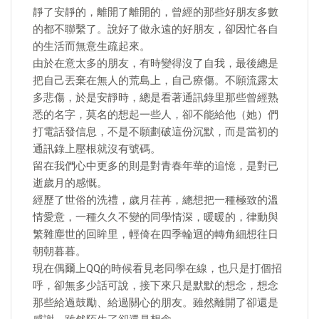
靜了安靜的，離開了離開的，曾經的那些好朋友多數
的都不聯繫了。說好了做永遠的好朋友，卻因忙各自
的生活而無意生疏起來。
由於在意太多的朋友，有時變得沒了自我，最後總是
把自己丟棄在無人的荒島上，自己療傷。不願流露太
多悲傷，於是安靜時，總是看著通訊錄里那些曾經熟
悉的名字，莫名的想起一些人，卻不能給他（她）們
打電話發信息，不是不願劃破這份沉默，而是當初的
通訊錄上壓根就沒有號碼。
留在我們心中更多的則是對青春年華的追憶，是對已
逝歲月的感慨。
經歷了世俗的洗禮，歲月荏苒，總想把一種極致的溫
情愛意，一種久久不變的同學情深，暖暖的，律動與
繁雜塵世的回眸里，輕倚在四季輪迴的轉角細想往日
朝朝暮暮。
現在偶爾上QQ的時候看見老同學在線，也只是打個招
呼，卻無多少話可說，接下來只是默默的想念，想念
那些給過鼓勵、給過關心的朋友。雖然離開了卻還是