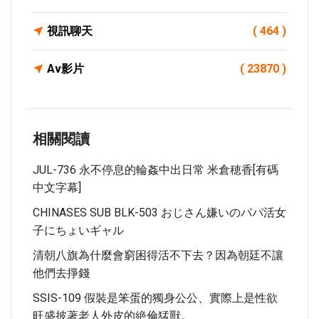
視訊聊天
( 464 )
Av影片
( 23870 )
相關閱讀
JUL-736 永不停息的輪姦中出日常 米倉穂香[有碼
中文字幕]
CHINASES SUB BLK-503 おじさん嫌いのパパ活女
子にちょいギャル
清朝八旗為什麼會窮困得活不下去？因為朝廷不讓
他們去掙錢
SSIS-109 假裝是笨蛋的獨身公公、實際上是性欲
旺盛披著老人外皮的絶倫猛獸。