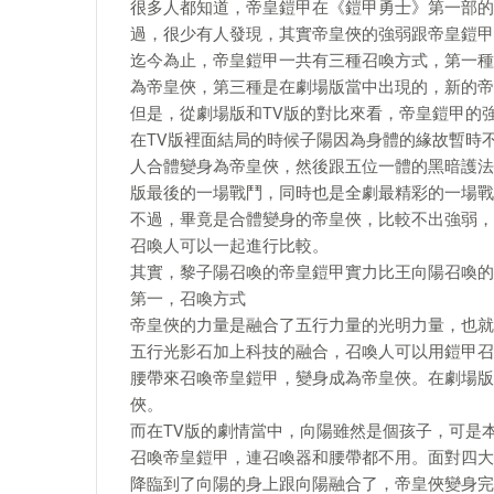
很多人都知道，帝皇鎧甲在《鎧甲勇士》第一部的
過，很少有人發現，其實帝皇俠的強弱跟帝皇鎧甲
迄今為止，帝皇鎧甲一共有三種召喚方式，第一種
為帝皇俠，第三種是在劇場版當中出現的，新的帝
但是，從劇場版和TV版的對比來看，帝皇鎧甲的
在TV版裡面結局的時候子陽因為身體的緣故暫時
人合體變身為帝皇俠，然後跟五位一體的黑暗護法
版最後的一場戰鬥，同時也是全劇最精彩的一場戰
不過，畢竟是合體變身的帝皇俠，比較不出強弱，
召喚人可以一起進行比較。
其實，黎子陽召喚的帝皇鎧甲實力比王向陽召喚的
第一，召喚方式
帝皇俠的力量是融合了五行力量的光明力量，也就
五行光影石加上科技的融合，召喚人可以用鎧甲召
腰帶來召喚帝皇鎧甲，變身成為帝皇俠。在劇場版
俠。
而在TV版的劇情當中，向陽雖然是個孩子，可是
召喚帝皇鎧甲，連召喚器和腰帶都不用。面對四大
降臨到了向陽的身上跟向陽融合了，帝皇俠變身完