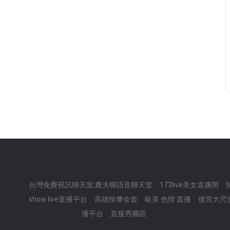
.
.
.
台灣免費視訊聊天室,農夫聊語音聊天室
173live美女直播間
.
.
.
show live直播平台
高雄按摩全套
歐美 色情 直播
後宮大尺
播平台
直接秀圖區