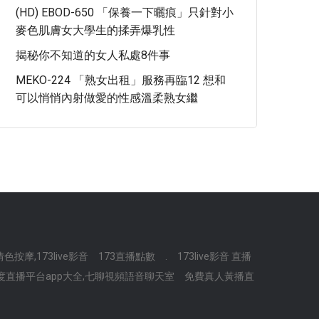
(HD) EBOD-650 「保養一下曬痕」只針對小
麥色肌膚女大學生的揉弄爆乳性
揭秘你不知道的女人私處8件事
MEKO-224 「熟女出租」服務再臨12 想和
可以悄悄內射做愛的性感溫柔熟女繼
情色按摩,173live影音
173直播點數
.
173live影音 直播
度直播平台app大全,七聊視頻語音聊天室
免費真人黃播直