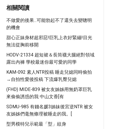
相關閱讀
不做愛的後果...可能勃起不了還失去變聰明
的機會
甜心正妹身材超邪惡!巨乳上衣好緊繃!目光
無法從胸前移開
HODV-21334 超短裙＆長筒襪大腿絕對領域
露出內褲 學校最迷你最可愛的同學
KAM-092 素人NTR投稿 睡走兒媳同時偷拍
→自拍性愛後投稿 下流爆乳臀兒媳
(FHD) MIDE-839 被女友姊姊用無奶罩巨乳
來偷偷誘惑的我 中山文香[有
SDMU-985 有錢名媛3姊妹後宮逆NTR 被女
友姊姊們毫無條理被睡走的我。[
型男模特兒示範最「型」紋身