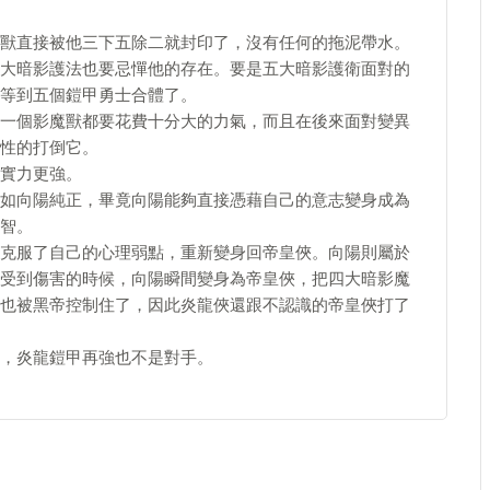
獸直接被他三下五除二就封印了，沒有任何的拖泥帶水。
大暗影護法也要忌憚他的存在。要是五大暗影護衛面對的
等到五個鎧甲勇士合體了。
一個影魔獸都要花費十分大的力氣，而且在後來面對變異
性的打倒它。
實力更強。
如向陽純正，畢竟向陽能夠直接憑藉自己的意志變身成為
智。
克服了自己的心理弱點，重新變身回帝皇俠。向陽則屬於
受到傷害的時候，向陽瞬間變身為帝皇俠，把四大暗影魔
也被黑帝控制住了，因此炎龍俠還跟不認識的帝皇俠打了
，炎龍鎧甲再強也不是對手。