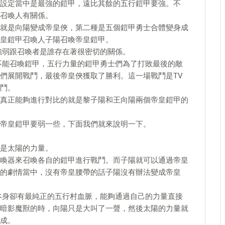
設定當中是最強的鎧甲，遠比其餘的五行鎧甲要強。不
召喚人有關係。
就是向陽變成帝皇俠，第二種是五個鎧甲勇士合體變身成
皇鎧甲召喚人子陽召喚帝皇鎧甲。
強弱跟召喚者是誰存在著很密切的關係。
不能召喚鎧甲，五行力量的鎧甲勇士們為了打敗最後的敵
們展開戰鬥，最後帝皇俠獲取了勝利。這一場戰鬥是TV
鬥。
真正能夠進行對比的就是黎子陽和王向陽兩個帝皇鎧甲的
帝皇鎧甲要弱一些，下面我們就來說明一下。
是太陽的力量。
喚器來召喚各自的鎧甲進行戰鬥。而子陽就可以通過帝皇
的劇情當中，沒有帝皇腰帶的話子陽沒有辦法變成帝皇
本身卻有最純正的五行村血脈，能夠通過自己的力量直接
暗影魔獸的時，向陽只是大叫了一聲，然後太陽的力量就
成。