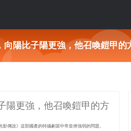
，向陽比子陽更強，他召喚鎧甲的
子陽更強，他召喚鎧甲的方
：光影傳說》這部國產的特攝劇當中帝皇俠強弱的問題。