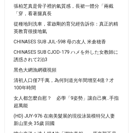
張柏芝真是骨子裡的氣質感，長裙一體分「兩截
「穿，看著腿真長
從種地到洗車，霍啟剛的育兒經告訴你：真正的精
英教育很接地氣
CHINASES SUB JUL-598 母の友人 米倉穂香
CHINASES SUB CJOD-179 ハメを外した女教師に
誘惑されて2泊3
黑色大網漁網襪視頻
清初人口僅7千萬，為何到道光年間增至4億？才
100年時間
女人都怎麼自慰？ 必學「9姿勢」讓自己爽...手指
超萬能
(HD) JUY-976 在南美髮展的現役泳裝模特兒人妻
新山里央 35歲 回國