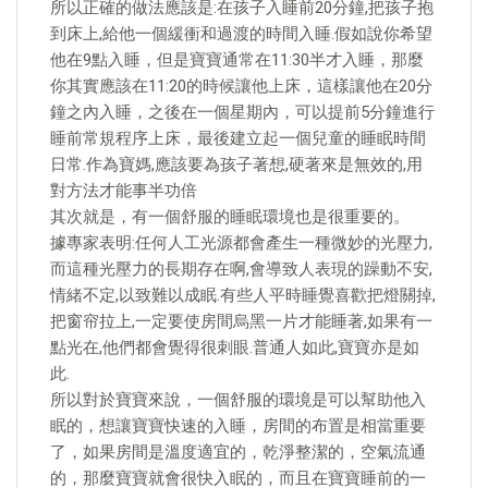
所以正確的做法應該是:在孩子入睡前20分鐘,把孩子抱
到床上,給他一個緩衝和過渡的時間入睡.假如說你希望
他在9點入睡，但是寶寶通常在11:30半才入睡，那麼
你其實應該在11:20的時候讓他上床，這樣讓他在20分
鐘之內入睡，之後在一個星期內，可以提前5分鐘進行
睡前常規程序上床，最後建立起一個兒童的睡眠時間
日常.作為寶媽,應該要為孩子著想,硬著來是無效的,用
對方法才能事半功倍
其次就是，有一個舒服的睡眠環境也是很重要的。
據專家表明:任何人工光源都會產生一種微妙的光壓力,
而這種光壓力的長期存在啊,會導致人表現的躁動不安,
情緒不定,以致難以成眠.有些人平時睡覺喜歡把燈關掉,
把窗帘拉上,一定要使房間烏黑一片才能睡著,如果有一
點光在,他們都會覺得很刺眼.普通人如此,寶寶亦是如
此.
所以對於寶寶來說，一個舒服的環境是可以幫助他入
眠的，想讓寶寶快速的入睡，房間的布置是相當重要
了，如果房間是溫度適宜的，乾淨整潔的，空氣流通
的，那麼寶寶就會很快入眠的，而且在寶寶睡前的一