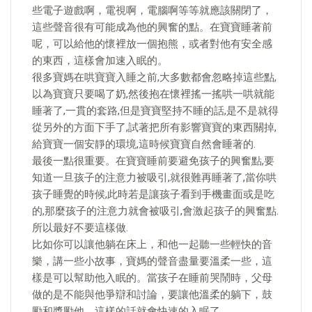
些電子遊戲啊，電視啊，電腦啊等等就應該關閉了，
這些聲音很有可能成為他的興奮的點。在寶寶睡著前
呢，可以給他的懷裡放一個抱熊，或者對他有安全感
的東西，這樣會加速入眠的。
很多寶媽在哄寶寶入睡之前,大多數都會忽略掉這些點,
以為寶寶只要喝了奶,然後抱在懷裡搖一搖哄一哄就能
睡著了,一貫的套路,但是寶寶堅持不睡的話,是不是就得
從另外的方面下手了,試著把所有影響寶寶的東西關掉,
給寶寶一個安靜的環境,這時候寶寶自然會睡著的.
最後一點很重要。在寶寶睡前要避免孩子的興奮點,要
知道一旦孩子的注意力被吸引,就很難再睡著了,當你哄
孩子睡覺的時候,此時若是讓孩子看到手機畫面或是吃
的,那麼孩子的注意力就會被吸引,會激起孩子的興奮點.
所以最好不要這樣做.
比如你可以讓他躺在床上，和他一起聽一些輕快的音
樂，講一些小故事，寶媽的聲音盡量要溫柔一些，這
樣是可以幫助他入眠的。當孩子在睡前哭鬧時，父母
做的是不能與他爭辯和討論，要讓他溫柔的躺下，鼓
勵和獎勵他，這樣的話就會快速的入眠了。