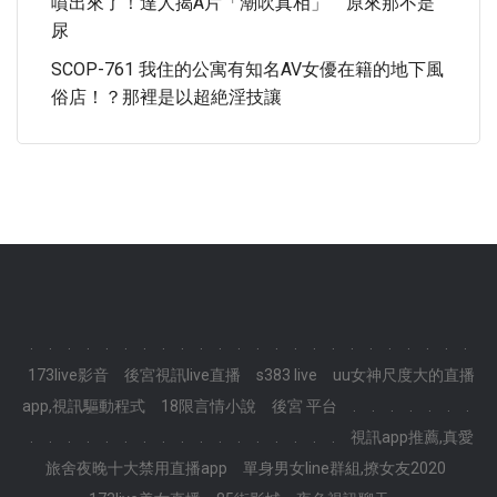
噴出來了！達人揭A片「潮吹真相」 原來那不是
尿
SCOP-761 我住的公寓有知名AV女優在籍的地下風
俗店！？那裡是以超絶淫技讓
.
.
.
.
.
.
.
.
.
.
.
.
.
.
.
.
.
.
.
.
.
.
.
.
173live影音
後宮視訊live直播
s383 live
uu女神尺度大的直播
app,視訊驅動程式
18限言情小說
後宮 平台
.
.
.
.
.
.
.
.
.
.
.
.
.
.
.
.
.
.
.
.
.
.
.
.
視訊app推薦,真愛
旅舍夜晚十大禁用直播app
單身男女line群組,撩女友2020