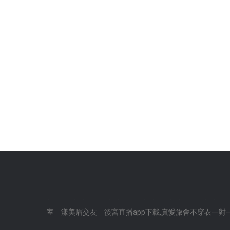
.
.
.
.
.
.
.
.
.
.
.
.
.
.
.
.
.
.
.
.
.
室
漾美眉交友
後宮直播app下載,真愛旅舍不穿衣一對一