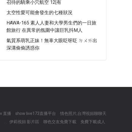
召待的騎乘小穴航空 12[有
太空性愛可能會發生的七種狀況
HAWA-165 素人人妻和大學男生們的一日旅
館旅行 在異常的氛圍中讓巨乳抖M人
氣質系萌乳正妹！無辜大眼眨呀眨 ㄉㄨㄞ出
深溝偷偷誘惑你
v 直播
show live173直播平台
情色照片,台灣視頻聊聊天
.
.
伊莉視頻 影片區
聊色交友免費下載
免費下載成人