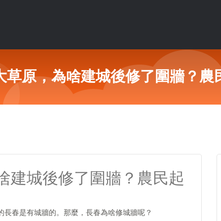
大草原，為啥建城後修了圍牆？農
啥建城後修了圍牆？農民起
代的長春是有城牆的。那麼，長春為啥修城牆呢？