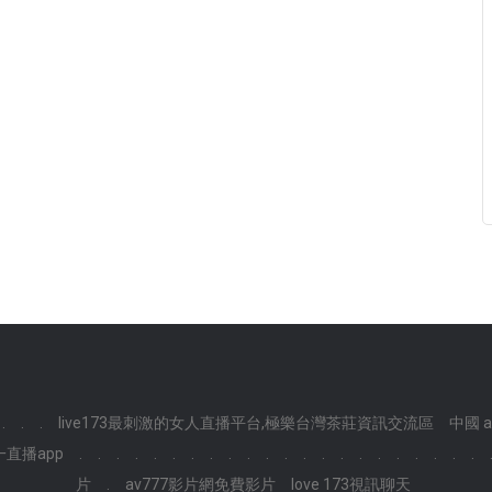
.
.
.
live173最刺激的女人直播平台,極樂台灣茶莊資訊交流區
中國 a
直播app
.
.
.
.
.
.
.
.
.
.
.
.
.
.
.
.
.
.
.
.
.
.
片
.
av777影片網免費影片
love 173視訊聊天