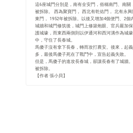
這6座城門分別是，南有全安門，俗稱南門、南關， 
被拆除。 西為聚寶門， 西北有乾佑門， 北有永興
東門， 1952年被拆除。以後又增加4個便門、2個
城牆和城門修筑後，城門上修築炮眼、官兵嚴加保
護城壕，而東西兩側則以伊通河和西河溝作為城壕。
中，守住了長春城。
馬傻子沒有拿下長春，轉而攻打農安。後來，起義
多，最後馬傻子死在了戰鬥中，宣告起義失敗。
但是，馬傻子的進攻長春城，卻讓長春有了城牆。
被拆除。
【作者 張小貝】