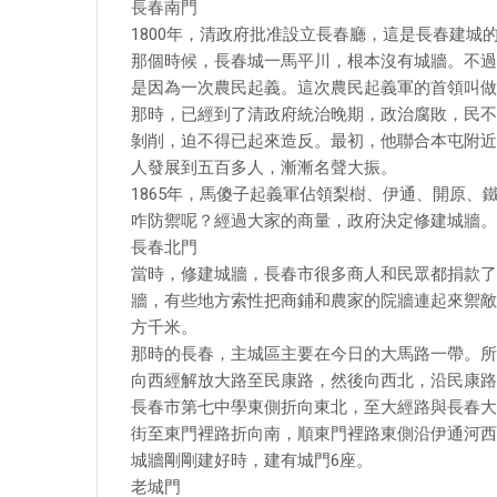
長春南門
1800年，清政府批准設立長春廳，這是長春建城
那個時候，長春城一馬平川，根本沒有城牆。不過
是因為一次農民起義。這次農民起義軍的首領叫做
那時，已經到了清政府統治晚期，政治腐敗，民不
剝削，迫不得已起來造反。最初，他聯合本屯附近
人發展到五百多人，漸漸名聲大振。
1865年，馬傻子起義軍佔領梨樹、伊通、開原
咋防禦呢？經過大家的商量，政府決定修建城牆。
長春北門
當時，修建城牆，長春市很多商人和民眾都捐款了
牆，有些地方索性把商鋪和農家的院牆連起來禦敵
方千米。
那時的長春，主城區主要在今日的大馬路一帶。所
向西經解放大路至民康路，然後向西北，沿民康路
長春市第七中學東側折向東北，至大經路與長春大
街至東門裡路折向南，順東門裡路東側沿伊通河西
城牆剛剛建好時，建有城門6座。
老城門