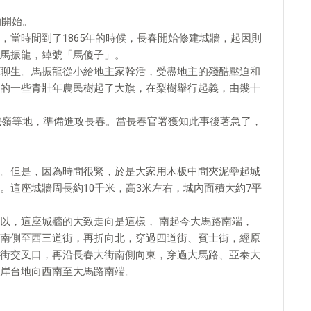
的開始。
，當時間到了1865年的時候，長春開始修建城牆，起因則
馬振龍，綽號「馬傻子」。
聊生。馬振龍從小給地主家幹活，受盡地主的殘酷壓迫和
的一些青壯年農民樹起了大旗，在梨樹舉行起義，由幾十
、鐵嶺等地，準備進攻長春。當長春官署獲知此事後著急了，
。但是，因為時間很緊，於是大家用木板中間夾泥壘起城
。這座城牆周長約10千米，高3米左右，城內面積大約7平
以，這座城牆的大致走向是這樣， 南起今大馬路南端，
南側至西三道街，再折向北，穿過四道街、賓士街，經原
街交叉口，再沿長春大街南側向東，穿過大馬路、亞泰大
岸台地向西南至大馬路南端。