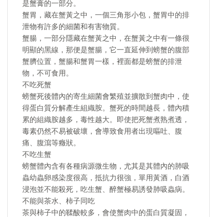
是蟹膏的一部分。
蟹胃，藏在蟹黃之中，一個三角形小包，蟹胃中的排
泄物有許多的細菌和有害物質。
蟹腸，一部分隱藏在蟹黃之中，在蟹黃之中有一條很
明顯的黑線，那便是蟹腸，它一直延伸到螃蟹的腹部
蟹臍位置，蟹腸和蟹胃一樣，裡面都是螃蟹的排泄
物，不可食用。
不吃死蟹
螃蟹死後體內的寄生細菌會繁殖並擴散到蟹肉中，使
得蛋白質分解產生組織胺。蟹死的時間越長，體內積
累的組織胺越多，毒性越大。即使把死蟹煮熟煮透，
毒素仍然不易被破壞，會導致食用者出現嘔吐、腹
痛、腹瀉等癥狀。
不吃生蟹
螃蟹體內含有各種病源微生物，尤其是其體內的肺吸
蟲幼蟲卵感染度很高，抵抗力很強，單用黃酒，白酒
浸泡並不能殺死，吃生蟹、醉蟹極易誘發肺吸蟲病。
不能與茶水、柿子同吃
茶與柿子中的鞣酸較多，會使蟹肉中的蛋白質凝固，