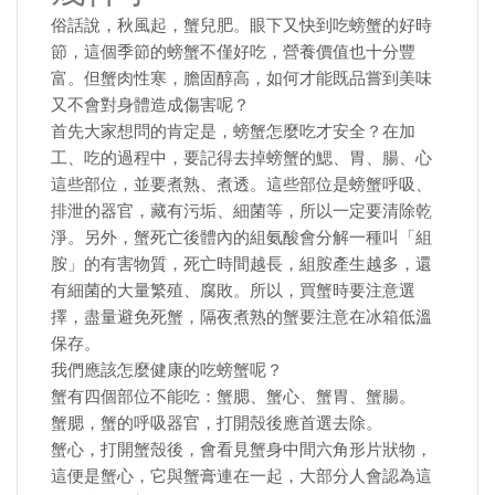
俗話說，秋風起，蟹兒肥。眼下又快到吃螃蟹的好時
節，這個季節的螃蟹不僅好吃，營養價值也十分豐
富。但蟹肉性寒，膽固醇高，如何才能既品嘗到美味
又不會對身體造成傷害呢？
首先大家想問的肯定是，螃蟹怎麼吃才安全？在加
工、吃的過程中，要記得去掉螃蟹的鰓、胃、腸、心
這些部位，並要煮熟、煮透。這些部位是螃蟹呼吸、
排泄的器官，藏有污垢、細菌等，所以一定要清除乾
淨。另外，蟹死亡後體內的組氨酸會分解一種叫「組
胺」的有害物質，死亡時間越長，組胺產生越多，還
有細菌的大量繁殖、腐敗。所以，買蟹時要注意選
擇，盡量避免死蟹，隔夜煮熟的蟹要注意在冰箱低溫
保存。
我們應該怎麼健康的吃螃蟹呢？
蟹有四個部位不能吃：蟹腮、蟹心、蟹胃、蟹腸。
蟹腮，蟹的呼吸器官，打開殼後應首選去除。
蟹心，打開蟹殼後，會看見蟹身中間六角形片狀物，
這便是蟹心，它與蟹膏連在一起，大部分人會認為這