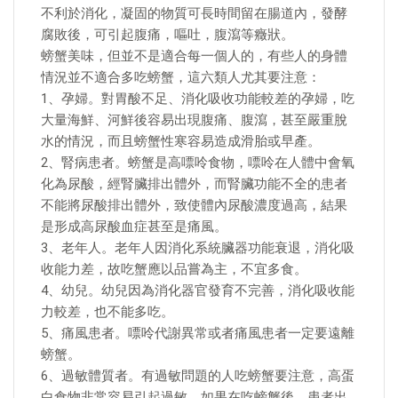
不利於消化，凝固的物質可長時間留在腸道內，發酵
腐敗後，可引起腹痛，嘔吐，腹瀉等癥狀。
螃蟹美味，但並不是適合每一個人的，有些人的身體
情況並不適合多吃螃蟹，這六類人尤其要注意：
1、孕婦。對胃酸不足、消化吸收功能較差的孕婦，吃
大量海鮮、河鮮後容易出現腹痛、腹瀉，甚至嚴重脫
水的情況，而且螃蟹性寒容易造成滑胎或早產。
2、腎病患者。螃蟹是高嘌呤食物，嘌呤在人體中會氧
化為尿酸，經腎臟排出體外，而腎臟功能不全的患者
不能將尿酸排出體外，致使體內尿酸濃度過高，結果
是形成高尿酸血症甚至是痛風。
3、老年人。老年人因消化系統臟器功能衰退，消化吸
收能力差，故吃蟹應以品嘗為主，不宜多食。
4、幼兒。幼兒因為消化器官發育不完善，消化吸收能
力較差，也不能多吃。
5、痛風患者。嘌呤代謝異常或者痛風患者一定要遠離
螃蟹。
6、過敏體質者。有過敏問題的人吃螃蟹要注意，高蛋
白食物非常容易引起過敏。如果在吃螃蟹後，患者出