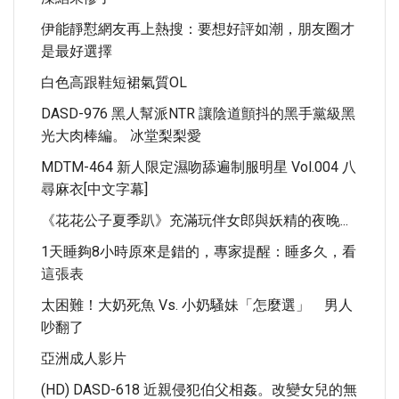
伊能靜懟網友再上熱搜：要想好評如潮，朋友圈才
是最好選擇
白色高跟鞋短裙氣質OL
DASD-976 黑人幫派NTR 讓陰道顫抖的黑手黨級黑
光大肉棒編。 冰堂梨梨愛
MDTM-464 新人限定濕吻舔遍制服明星 Vol.004 八
尋麻衣[中文字幕]
《花花公子夏季趴》充滿玩伴女郎與妖精的夜晚...
1天睡夠8小時原來是錯的，專家提醒：睡多久，看
這張表
太困難！大奶死魚 Vs. 小奶騷妹「怎麼選」 男人
吵翻了
亞洲成人影片
(HD) DASD-618 近親侵犯伯父相姦。改變女兒的無