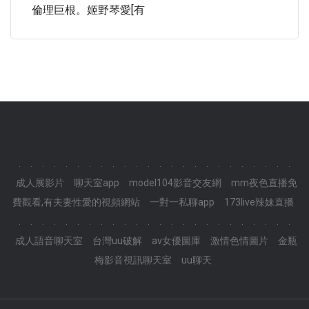
倫理巨根。姬野琴愛[有
.
.
.
.
.
.
.
.
.
.
.
.
.
.
.
.
.
.
.
.
.
.
.
.
成人展影片
聊天室app
model104影音交友網
mm夜色直播免
費觀看,有夫妻性愛的視頻網站
一對一私聊app
173live辣妹直播
.
.
.
.
.
.
.
.
.
.
.
.
.
.
.
.
.
.
.
.
.
.
.
.
成人語音聊天室
台灣uu破解
av女優圖庫
激情色情圖片
金瓶
梅影音視訊聊天室
uu聊天