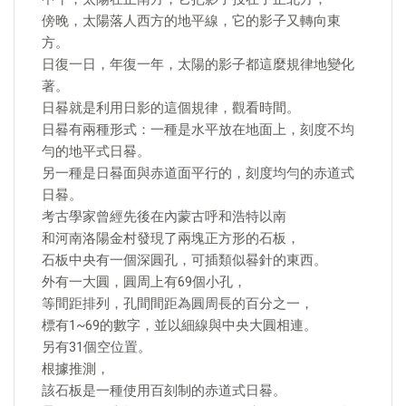
傍晚，太陽落人西方的地平線，它的影子又轉向東
方。
日復一日，年復一年，太陽的影子都這麼規律地變化
著。
日晷就是利用日影的這個規律，觀看時間。
日晷有兩種形式：一種是水平放在地面上，刻度不均
勻的地平式日晷。
另一種是日晷面與赤道面平行的，刻度均勻的赤道式
日晷。
考古學家曾經先後在內蒙古呼和浩特以南
和河南洛陽金村發現了兩塊正方形的石板，
石板中央有一個深圓孔，可插類似晷針的東西。
外有一大圓，圓周上有69個小孔，
等間距排列，孔間間距為圓周長的百分之一，
標有1~69的數字，並以細線與中央大圓相連。
另有31個空位置。
根據推測，
該石板是一種使用百刻制的赤道式日晷。