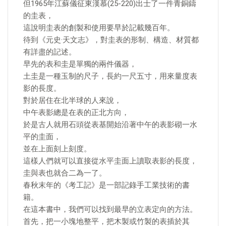
但1965年江蘇儀征東漢慕(25-220)出士了一件青銅鑄
的圭表，
這說明圭表的創製和使用要早於記載幾百年。
待到《元史·天文志》，對圭表的形制、構造、材質都
有詳盡的記述。
早先的表和圭是單獨的兩件儀器，
土圭是一種玉制的尺子，長約一尺五寸，用來量度表
影的長度。
對於居住在北半球的人來說，
中午表影總是在表的正北方向，
於是古人就用石頭從表基開始沿著中午的表影砌一水
平的圭面，
並在上面刻上刻度。
這樣人們就可以直接從水平圭面上讀取表影的長度，
圭與表也就合二為一了。
春秋末年的《考工記》是一部記錄手工業技術的書
籍。
在這本書中，我們可以找到最早的立表定向的方法。
首先，把一小塊地整平，把木製或竹製的表插於其