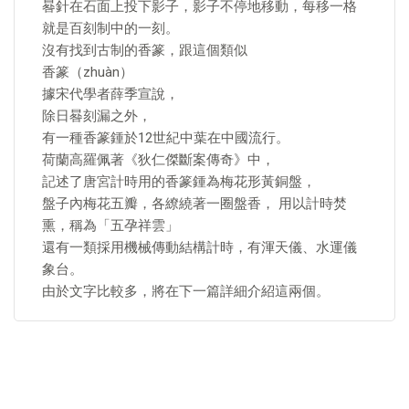
晷針在石面上投下影子，影子不停地移動，每移一格
就是百刻制中的一刻。
沒有找到古制的香篆，跟這個類似
香篆（zhuàn）
據宋代學者薛季宣說，
除日晷刻漏之外，
有一種香篆鍾於12世紀中葉在中國流行。
荷蘭高羅佩著《狄仁傑斷案傳奇》中，
記述了唐宮計時用的香篆鍾為梅花形黃銅盤，
盤子內梅花五瓣，各繚繞著一圈盤香， 用以計時焚
熏，稱為「五孕祥雲」
還有一類採用機械傳動結構計時，有渾天儀、水運儀
象台。
由於文字比較多，將在下一篇詳細介紹這兩個。