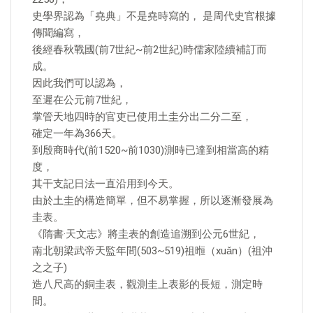
史學界認為「堯典」不是堯時寫的， 是周代史官根據
傳聞編寫，
後經春秋戰國(前7世紀~前2世紀)時儒家陸續補訂而
成。
因此我們可以認為，
至遲在公元前7世紀，
掌管天地四時的官吏已使用土圭分出二分二至，
確定一年為366天。
到殷商時代(前1520~前1030)測時已達到相當高的精
度，
其干支記日法一直沿用到今天。
由於土圭的構造簡單，但不易掌握，所以逐漸發展為
圭表。
《隋書·天文志》將圭表的創造追溯到公元6世紀，
南北朝梁武帝天監年間(503~519)祖暅（xuǎn）(祖沖
之之子)
造八尺高的銅圭表，觀測圭上表影的長短，測定時
間。