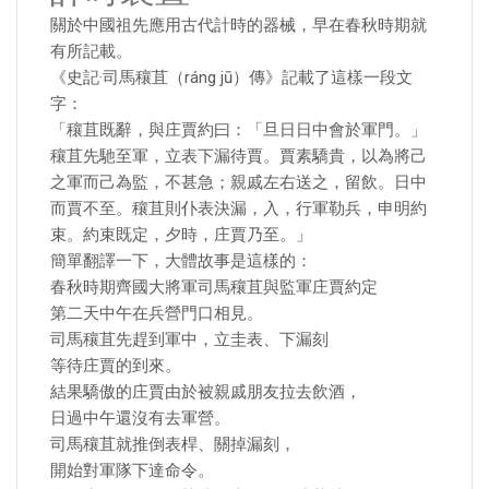
關於中國祖先應用古代計時的器械，早在春秋時期就
有所記載。
《史記·司馬穰苴（ráng jū）傳》記載了這樣一段文
字：
「穰苴既辭，與庄賈約曰：「旦日日中會於軍門。」
穰苴先馳至軍，立表下漏待賈。賈素驕貴，以為將己
之軍而己為監，不甚急；親戚左右送之，留飲。日中
而賈不至。穰苴則仆表決漏，入，行軍勒兵，申明約
束。約束既定，夕時，庄賈乃至。」
簡單翻譯一下，大體故事是這樣的：
春秋時期齊國大將軍司馬穰苴與監軍庄賈約定
第二天中午在兵營門口相見。
司馬穰苴先趕到軍中，立圭表、下漏刻
等待庄賈的到來。
結果驕傲的庄賈由於被親戚朋友拉去飲酒，
日過中午還沒有去軍營。
司馬穰苴就推倒表桿、關掉漏刻，
開始對軍隊下達命令。