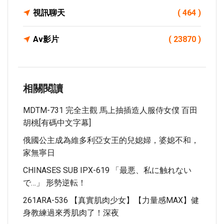
視訊聊天
( 464 )
Av影片
( 23870 )
相關閱讀
MDTM-731 完全主觀 馬上抽插造人服侍女僕 百田
胡桃[有碼中文字幕]
俄國公主成為維多利亞女王的兒媳婦，婆媳不和，
家無寧日
CHINASES SUB IPX-619 「最悪、私に触れない
で…」 形勢逆転！
261ARA-536 【真實肌肉少女】【力量感MAX】健
身教練過來秀肌肉了！深夜