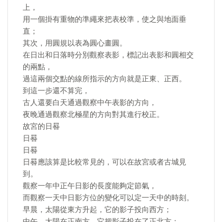
上，
用一個掛有重物的準繩來把表校準，使之與地面垂
直；
其次，用圓規以表為圓心畫圓。
在日出和日落時分別觀察表影，標記出表影和圓相交
的兩點，
過這兩個交點的線所指示的方向就是正東、正西。
到這一步還不算完，
古人還要白天通過觀察中午表影的方向，
夜晚通過觀察北極星的方向對其進行校正。
故宮的日晷
日晷
日晷
日晷應該算是比較常見的，可以在故宮或者古城見
到。
觀察一年中正午日影的長度能夠定節氣，
而觀察一天中日影方位的變化可以定一天中的時刻。
早晨，太陽從東方升起，它的影子投向西方；
中午，太陽在正南方，它把影子投在了正北方；