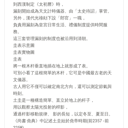
到西漢制定《太初曆》時，
漏刻開始成為天文計時儀器、由「太史待詔」掌管。
另外，漢代光祿勛下設「郎官」一職，
負責用漏刻為皇宮日常生活、禮儀制度提供時間服
務。
這三套管理漏刻的制度也被沿用到清朝。
圭表示意圖
圭表實物圖
圭表
將一根木杆垂直地插在地上就形成了表。
可別小看了這根簡單的木杆，它可是中國最古老的天
文儀器。
古人用它不僅可以確定南北方向，還可以測定節氣與
時刻。
土圭是一種構造簡單、直立於地上的杆子，
用以觀察太陽光投射的桿影，
通過杆影移動規律、 影的長短，以定冬至、夏至日。
《尚書·堯典》中記述土圭始於堯帝時期(前2357 -前
2258)，