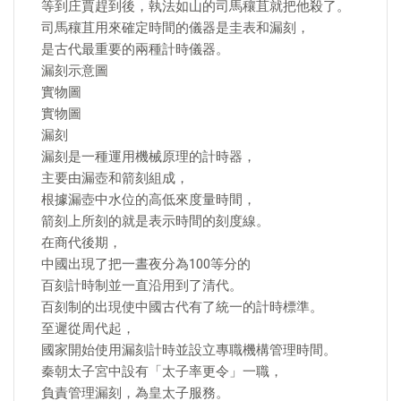
等到庄賈趕到後，執法如山的司馬穰苴就把他殺了。
司馬穰苴用來確定時間的儀器是圭表和漏刻，
是古代最重要的兩種計時儀器。
漏刻示意圖
實物圖
實物圖
漏刻
漏刻是一種運用機械原理的計時器，
主要由漏壺和箭刻組成，
根據漏壺中水位的高低來度量時間，
箭刻上所刻的就是表示時間的刻度線。
在商代後期，
中國出現了把一晝夜分為100等分的
百刻計時制並一直沿用到了清代。
百刻制的出現使中國古代有了統一的計時標準。
至遲從周代起，
國家開始使用漏刻計時並設立專職機構管理時間。
秦朝太子宮中設有「太子率更令」一職，
負責管理漏刻，為皇太子服務。