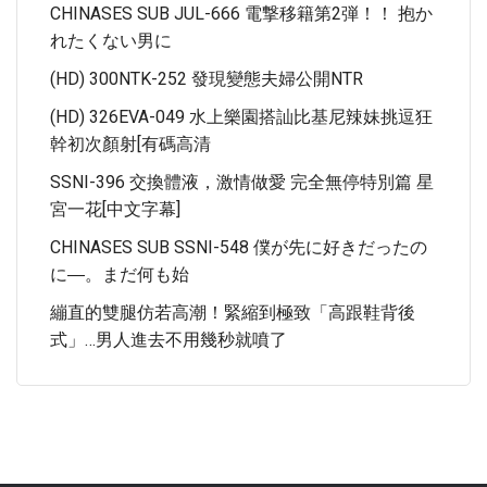
CHINASES SUB JUL-666 電撃移籍第2弾！！ 抱か
れたくない男に
(HD) 300NTK-252 發現變態夫婦公開NTR
(HD) 326EVA-049 水上樂園搭訕比基尼辣妹挑逗狂
幹初次顏射[有碼高清
SSNI-396 交換體液，激情做愛 完全無停特別篇 星
宮一花[中文字幕]
CHINASES SUB SSNI-548 僕が先に好きだったの
に―。まだ何も始
繃直的雙腿仿若高潮！緊縮到極致「高跟鞋背後
式」…男人進去不用幾秒就噴了