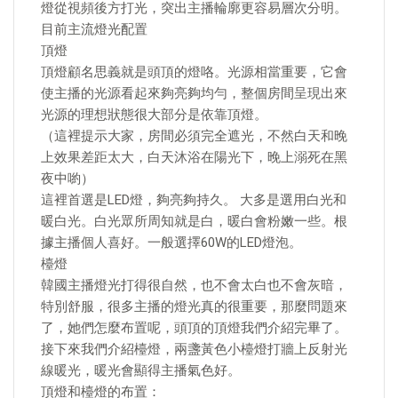
燈從視頻後方打光，突出主播輪廓更容易層次分明。
目前主流燈光配置
頂燈
頂燈顧名思義就是頭頂的燈咯。光源相當重要，它會
使主播的光源看起來夠亮夠均勻，整個房間呈現出來
光源的理想狀態很大部分是依靠頂燈。
（這裡提示大家，房間必須完全遮光，不然白天和晚
上效果差距太大，白天沐浴在陽光下，晚上溺死在黑
夜中喲）
這裡首選是LED燈，夠亮夠持久。 大多是選用白光和
暖白光。白光眾所周知就是白，暖白會粉嫩一些。根
據主播個人喜好。一般選擇60W的LED燈泡。
檯燈
韓國主播燈光打得很自然，也不會太白也不會灰暗，
特別舒服，很多主播的燈光真的很重要，那麼問題來
了，她們怎麼布置呢，頭頂的頂燈我們介紹完畢了。
接下來我們介紹檯燈，兩盞黃色小檯燈打牆上反射光
線暖光，暖光會顯得主播氣色好。
頂燈和檯燈的布置：