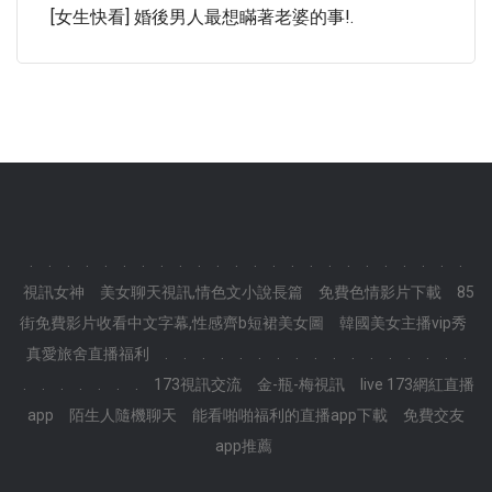
[女生快看] 婚後男人最想瞞著老婆的事!.
.
.
.
.
.
.
.
.
.
.
.
.
.
.
.
.
.
.
.
.
.
.
.
.
視訊女神
美女聊天視訊,情色文小說長篇
免費色情影片下載
85
街免費影片收看中文字幕,性感齊b短裙美女圖
韓國美女主播vip秀
真愛旅舍直播福利
.
.
.
.
.
.
.
.
.
.
.
.
.
.
.
.
.
.
.
.
.
.
.
.
173視訊交流
金-瓶-梅視訊
live 173網紅直播
app
陌生人隨機聊天
能看啪啪福利的直播app下載
免費交友
app推薦