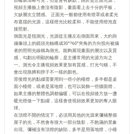
部輪廓清晰可見，但是會有缺點，由於是正面光源，
視頻主播臉上會沒有陰影，畫面看上去十分的平板，
欠缺層次立體感。 正面光一般都使用有燈罩或者柔光
布遮擋的光源，這樣燈光比較柔和，不能使用燈泡直
接照射。
側面光是指測光，光源從主播左右側面而來，大約與
攝像頭上的鏡頭光軸構成30°?60°夾角的方向投向被攝
者的照明光線稱為側光。能夠展現畫面的層次以及質
感，勾劃出明顯的輪廓，是主播常用的光源方向之
一。測光令主播視頻效果更加有質感，打光勻稱，不
會出現胳膊和脖子不一樣的顏色。
背後燈光的點綴需要用到一些小的檯燈，多半都是桌
面小檯燈，或者是落地燈，也可以裝飾一些牆面燈，
如果主播的整體色調都偏暖，可以在視頻後方放一盞
暖光燈做一下點綴，這樣會使視頻效果更加的奪人眼
球。
在頂燈不開的情況下，必須用其他的光源來彌補整個
屋子的光，不然會有很大一部分陰影，不飽滿的景象
出現。彌補沒有頂燈的缺陷，多半是用落地燈，小檯