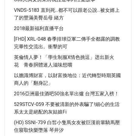
VNDS-5183 直到死…都不可以跟老公說…被​​女婿上
了的豐滿美臀岳母 緒方
2018最新福利直播平台
[FHD] XRL-048 春季排球亞軍二傳手全都露的調教
完畢性交流出。衝擊的可
英倫情人夢！「學生制服X情色挑逗」迸出新火
花 青春胴體迷人滋味想嚐
以膽識博財富，以財富換地位：近代轉型時期英國
商人的「翻身記」
2016亞洲最佳酒吧50強名單出爐 台灣五家入榜！
529STCV-059 不要被清新的外表騙了!細心的生活
系太太是絕配的灰姑娘fi
(HD) SSNI-739 白皙小隻馬女友被巨漢前輩騎馬壓
住寢取快樂墮落 琴井汐