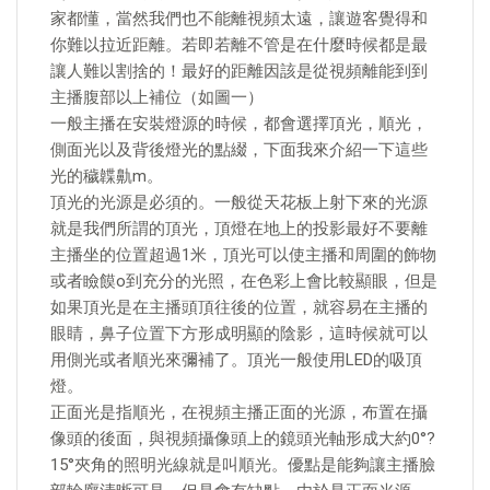
家都懂，當然我們也不能離視頻太遠，讓遊客覺得和
你難以拉近距離。若即若離不管是在什麼時候都是最
讓人難以割捨的！最好的距離因該是從視頻離能到到
主播腹部以上補位（如圖一）
一般主播在安裝燈源的時候，都會選擇頂光，順光，
側面光以及背後燈光的點綴，下面我來介紹一下這些
光的穢韘鼽m。
頂光的光源是必須的。一般從天花板上射下來的光源
就是我們所謂的頂光，頂燈在地上的投影最好不要離
主播坐的位置超過1米，頂光可以使主播和周圍的飾物
或者瞼饃o到充分的光照，在色彩上會比較顯眼，但是
如果頂光是在主播頭頂往後的位置，就容易在主播的
眼睛，鼻子位置下方形成明顯的陰影，這時候就可以
用側光或者順光來彌補了。頂光一般使用LED的吸頂
燈。
正面光是指順光，在視頻主播正面的光源，布置在攝
像頭的後面，與視頻攝像頭上的鏡頭光軸形成大約0°?
15°夾角的照明光線就是叫順光。優點是能夠讓主播臉