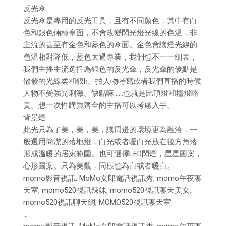
反光傘
反光傘是專用的反光工具，且有不同顏色，其中有白
色和銀色倆種傘面，不會改變閃光燈光線的色溫，非
主流的甚至有金色和藍色的傘面。金色會讓燈光線的
色溫相對降低，藍色太過專業，我們也不一一細表，
我們主播主流選擇為銀色的反光傘，反光傘的優點是
散發的光線柔和釵h。拍人物特寫或者我們直播的時候
人物不受強光刺激。缺點嘛……也就是比頂燈和檯燈略
貴。想一次性購買齊全的主播可以考慮入手。
背景燈
此光只為了美，美，美，讓周邊的環境更為融洽，一
般選用簡潔的落地燈，白光或者暖白光放在後方角落
形成溫暖的居家範圍。也可選擇LED閃燈，星星圖案，
心形圖案。只為美觀，同樣也為白或者暖白。
momo影音視訊, MoMo女郎電話視訊秀, momo午夜聊
天室, momo520視訊辣妹, momo520視訊聊天美女,
momo520視訊聊天網, MOMO520視訊聊天室
…