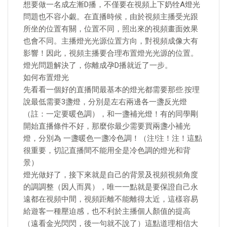
想要做一名成左漸D播，不僅要在視頻上下奶牷A燈光
問題也不容小覷。在直播時候，由於視頻主播受光跟
所坐的位置有關，位置不同，照出來的視頻畫面效果
也會不同。主播燈光光源位置方向，對視頻成像大有
影響！因此，視頻主播要合理布置燈光光源的位置。
燈光問題解決了，你離成孕D播就近了一步。
如何布置燈光
先看看一個好的直播間最基本的燈光都需要那些.按理
說最低需要3盞燈，分別是左右兩邊各一盞反光燈
（註：一定要暖色調），和一盞補光燈！有的同學剛
開始直播條件不好，那麼你最少需要買兩盞小補光
燈，分別為 一盞暖色一盞冷色調！（注!注！注！這點
很重要，切記直播間不能用全是冷色調的燈光和背
景）
燈光做好了，接下來就是自己的背景及視頻視頻角度
的調調整（因人而異），唯一一點就是要保證自己永
遠都在視頻中間，視頻距離不能離得太近，這樣容易
給遊客一種壓迫感，也不利於主播個人顏值的提高
（遠看金光閃閃，後一句就不說了）這點道理相信大